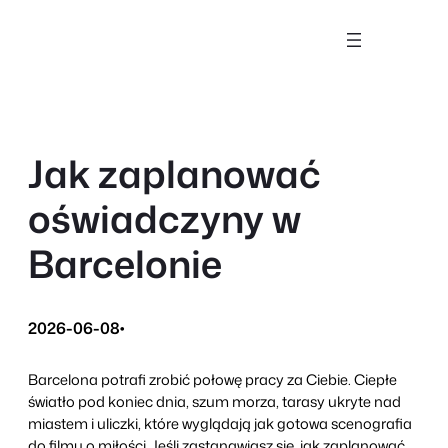
Przejdź
do
treści
Jak zaplanować
oświadczyny w
Barcelonie
2026-06-08
•
Barcelona potrafi zrobić połowę pracy za Ciebie. Ciepłe
światło pod koniec dnia, szum morza, tarasy ukryte nad
miastem i uliczki, które wyglądają jak gotowa scenografia
do filmu o miłości. Jeśli zastanawiasz się, jak zaplanować