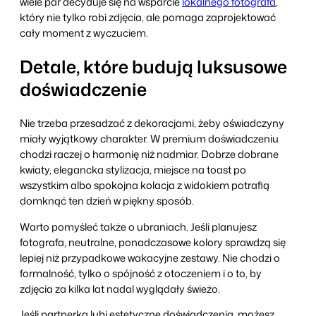
wiele par decyduje się na wsparcie
lokalnego fotografa
,
który nie tylko robi zdjęcia, ale pomaga zaprojektować
cały moment z wyczuciem.
Detale, które budują luksusowe
doświadczenie
Nie trzeba przesadzać z dekoracjami, żeby oświadczyny
miały wyjątkowy charakter. W premium doświadczeniu
chodzi raczej o harmonię niż nadmiar. Dobrze dobrane
kwiaty, elegancka stylizacja, miejsce na toast po
wszystkim albo spokojna kolacja z widokiem potrafią
domknąć ten dzień w piękny sposób.
Warto pomyśleć także o ubraniach. Jeśli planujesz
fotografa, neutralne, ponadczasowe kolory sprawdzą się
lepiej niż przypadkowe wakacyjne zestawy. Nie chodzi o
formalność, tylko o spójność z otoczeniem i o to, by
zdjęcia za kilka lat nadal wyglądały świeżo.
Jeśli partnerka lubi estetyczne doświadczenia, możesz