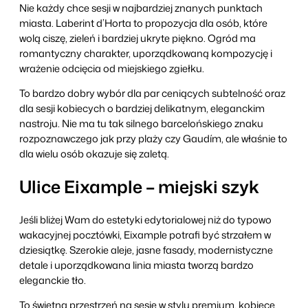
Nie każdy chce sesji w najbardziej znanych punktach
miasta. Laberint d’Horta to propozycja dla osób, które
wolą ciszę, zieleń i bardziej ukryte piękno. Ogród ma
romantyczny charakter, uporządkowaną kompozycję i
wrażenie odcięcia od miejskiego zgiełku.
To bardzo dobry wybór dla par ceniących subtelność oraz
dla sesji kobiecych o bardziej delikatnym, eleganckim
nastroju. Nie ma tu tak silnego barcelońskiego znaku
rozpoznawczego jak przy plaży czy Gaudím, ale właśnie to
dla wielu osób okazuje się zaletą.
Ulice Eixample – miejski szyk
Jeśli bliżej Wam do estetyki edytorialowej niż do typowo
wakacyjnej pocztówki, Eixample potrafi być strzałem w
dziesiątkę. Szerokie aleje, jasne fasady, modernistyczne
detale i uporządkowana linia miasta tworzą bardzo
eleganckie tło.
To świetna przestrzeń na sesje w stylu premium, kobiece