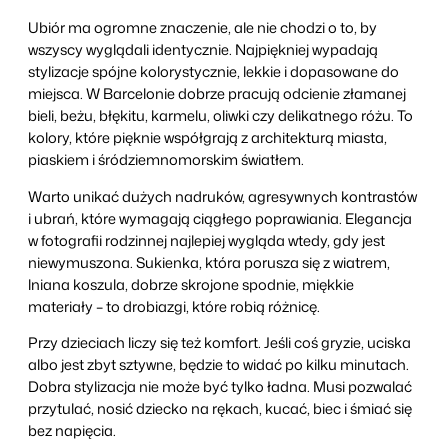
Ubiór ma ogromne znaczenie, ale nie chodzi o to, by
wszyscy wyglądali identycznie. Najpiękniej wypadają
stylizacje spójne kolorystycznie, lekkie i dopasowane do
miejsca. W Barcelonie dobrze pracują odcienie złamanej
bieli, beżu, błękitu, karmelu, oliwki czy delikatnego różu. To
kolory, które pięknie współgrają z architekturą miasta,
piaskiem i śródziemnomorskim światłem.
Warto unikać dużych nadruków, agresywnych kontrastów
i ubrań, które wymagają ciągłego poprawiania. Elegancja
w fotografii rodzinnej najlepiej wygląda wtedy, gdy jest
niewymuszona. Sukienka, która porusza się z wiatrem,
lniana koszula, dobrze skrojone spodnie, miękkie
materiały – to drobiazgi, które robią różnicę.
Przy dzieciach liczy się też komfort. Jeśli coś gryzie, uciska
albo jest zbyt sztywne, będzie to widać po kilku minutach.
Dobra stylizacja nie może być tylko ładna. Musi pozwalać
przytulać, nosić dziecko na rękach, kucać, biec i śmiać się
bez napięcia.