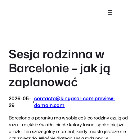
Przejdź
do
treści
Sesja rodzinna w
Barcelonie – jak ją
zaplanować
2026-05-
contacto@kingasal-com.preview-
•
29
domain.com
Barcelona o poranku ma w sobie coś, co rodziny czują od
razu – miękkie światło, ciepłe kolory fasad, spokojniejsze
uliczki i ten szczególny moment, kiedy miasto jeszcze nie
przyspieszyło. Właśnie dlatego sesja rodzinna w