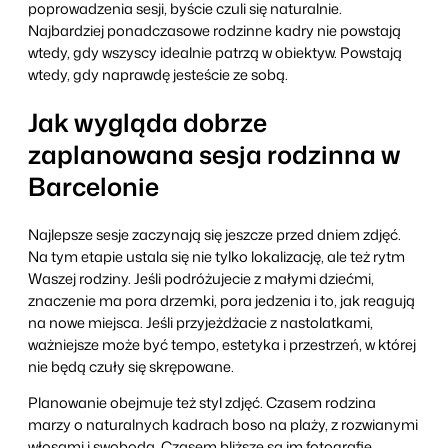
poprowadzenia sesji, byście czuli się naturalnie.
Najbardziej ponadczasowe rodzinne kadry nie powstają
wtedy, gdy wszyscy idealnie patrzą w obiektyw. Powstają
wtedy, gdy naprawdę jesteście ze sobą.
Jak wygląda dobrze
zaplanowana sesja rodzinna w
Barcelonie
Najlepsze sesje zaczynają się jeszcze przed dniem zdjęć.
Na tym etapie ustala się nie tylko lokalizację, ale też rytm
Waszej rodziny. Jeśli podróżujecie z małymi dziećmi,
znaczenie ma pora drzemki, pora jedzenia i to, jak reagują
na nowe miejsca. Jeśli przyjeżdżacie z nastolatkami,
ważniejsze może być tempo, estetyka i przestrzeń, w której
nie będą czuły się skrępowane.
Planowanie obejmuje też styl zdjęć. Czasem rodzina
marzy o naturalnych kadrach boso na plaży, z rozwianymi
włosami i swobodą. Czasem bliższe są im fotografie