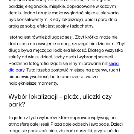
bardziej eleganckie, miejskie, dopracowane w każdym
detalu. Jedno i drugie może wyglądać pięknie, ale warto
być konsekwentym. Kiedy lokalizacja, ubiór i pora dnia
grają ze sobą, efekt jest spójny i szlachetny.
Istotna jest również długość sesji. Zbyt krótka może nie
dać czasu na oswojenie emocji, szczególnie dzieciom. Zbyt
długa bywa męcząca i odbiera lekkość. Dlatego wszystko
zależy od wieku dzieci, liczby osób i wybranej scenerii.
Rodzinna fotografia rządzi się innymi prawami niż
sesja
dla pary
. Tutaj trzeba zostawić miejsce na przerwy, ruch i
nieprzewidywalność, bo to one często tworzą
najpiękniejsze momenty.
Wybór lokalizacji – plaża, uliczki czy
park?
To jeden z tych wyborów, które naprawdę wpływają na
atmosferę całej sesji. Plaża daje oddech i swobodę. Dzieci
mogą się poruszać, biec, zbierać muszelki, przytulać do