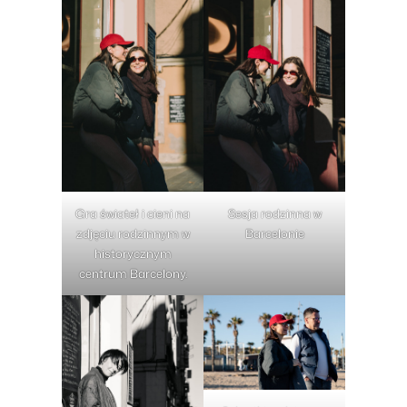
Gra świateł i cieni na
Sesja rodzinna w
zdjęciu rodzinnym w
Barcelonie
historycznym
centrum Barcelony.