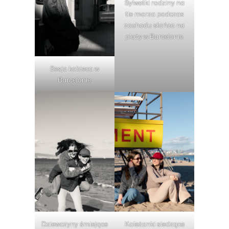
Sylwetki rodziny na
tle morza podczas
zachodu słońca na
plaży w Barcelonie.
Sesja kobieca w
Barcelonie.
Dziewczyny śmiejące
Koleżanki siedzące