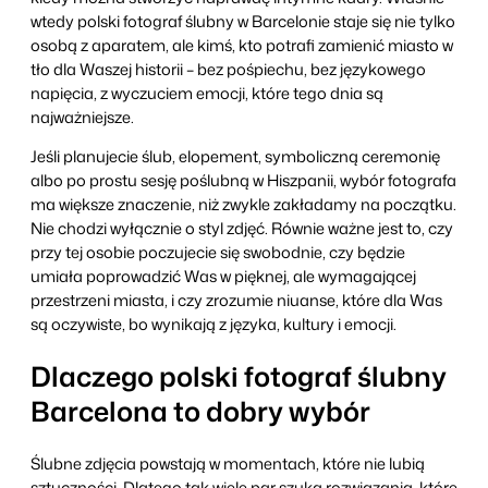
wtedy polski fotograf ślubny w Barcelonie staje się nie tylko
osobą z aparatem, ale kimś, kto potrafi zamienić miasto w
tło dla Waszej historii – bez pośpiechu, bez językowego
napięcia, z wyczuciem emocji, które tego dnia są
najważniejsze.
Jeśli planujecie ślub, elopement, symboliczną ceremonię
albo po prostu sesję poślubną w Hiszpanii, wybór fotografa
ma większe znaczenie, niż zwykle zakładamy na początku.
Nie chodzi wyłącznie o styl zdjęć. Równie ważne jest to, czy
przy tej osobie poczujecie się swobodnie, czy będzie
umiała poprowadzić Was w pięknej, ale wymagającej
przestrzeni miasta, i czy zrozumie niuanse, które dla Was
są oczywiste, bo wynikają z języka, kultury i emocji.
Dlaczego polski fotograf ślubny
Barcelona to dobry wybór
Ślubne zdjęcia powstają w momentach, które nie lubią
sztuczności. Dlatego tak wiele par szuka rozwiązania, które