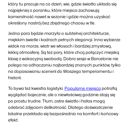
który tu pracuje na co dzień, wie, gdzie światło układa się
najpiękniej o poranku, które miejsca zachowują
kameralność nawet w sezonie i gdzie można uzyskać
określony nastrój bez zbędnego chaosu w tle.
Jedna para będzie marzyła o subtelnej architekturze,
miękkim świetle i kadrach pełnych elegancji. Inna wybierze
widok na morze, wiatr we włosach i bardziej zmysłową,
lekką atmosferę. Są też pary, które chcą połączyć miejską
klasę z wakacyjną swobodą. Dobra sesja w Barcelonie nie
polega na odhaczaniu najbardziej znanych punktów, tylko
na dopasowaniu scenerii do Waszego temperamentu i
historii.
To bywa też kwestia logistyki.
Popularne miejsca
potrafią
wyglądać bajecznie, ale o niewłaściwej godzinie stają się
po prostu trudne. Tłum, ostre światło i hałas mogą
odebrać zdjęciom delikatność. Dlatego doświadczenie
lokalne przekłada się bezpośrednio na komfort i końcowy
efekt.