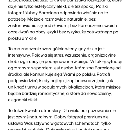
daje nie tylko estetyczny efekt, ale też spokój. Polski
fotograf ślubny Barcelona odpowiada właśnie na tę
potrzebę. Możecie rozmawiać naturalnie, bez
zastanawiania się nad słowami, bez tłumaczenia swoich
oczekiwań na obcy język i bez ryzyka, że coś ważnego po
prostu umknie.
To ma znaczenie szczególnie wtedy, gdy dzień jest
intensywny. Pojawia się stres, wzruszenie, organizacyjne
drobiazgi i decyzje podejmowane w biegu. W takiej sytuacji
ogromnym wsparciem jest osoba, która zna Barcelonę od
środka, ale komunikuje się z Wami po polsku. Potrafi
podpowiedzieć, kiedy najlepiej zaplanować zdjęcia, jak
uniknąć tłumu w popularnych lokalizacjach, które miejsce
będzie bardziej romantyczne, a które da nowoczesny,
elegancki efekt.
To także kwestia atmosfery. Dla wielu par pozowanie nie
jest czymś naturalnym. Dobry fotograf premium nie
ustawia Was sztywno w gotowych schematach, tylko
prowadzi subtelnie. Daje wskazówki, buduje poczucie