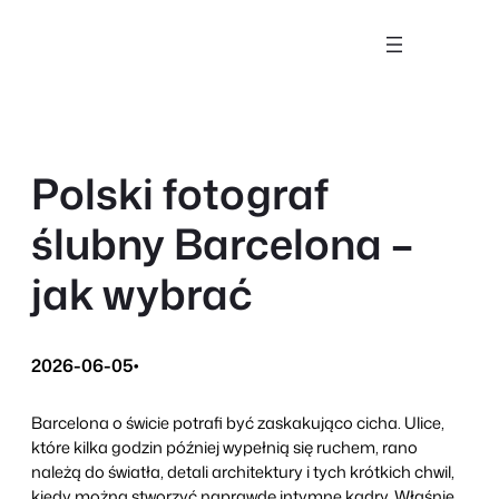
Przejdź
do
treści
Polski fotograf
ślubny Barcelona –
jak wybrać
2026-06-05
•
Barcelona o świcie potrafi być zaskakująco cicha. Ulice,
które kilka godzin później wypełnią się ruchem, rano
należą do światła, detali architektury i tych krótkich chwil,
kiedy można stworzyć naprawdę intymne kadry. Właśnie